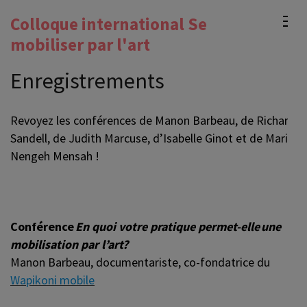
Aller
Colloque international Se
au
mobiliser par l'art
contenu
(Pressez
Enregistrements
Entrée)
Revoyez les conférences de Manon Barbeau, de Richard
Sandell, de Judith Marcuse, d’Isabelle Ginot et de Maria
Nengeh Mensah !
.
Conférence
En quoi votre pratique permet-elle une
mobilisation par l’art?
Manon Barbeau, documentariste, co-fondatrice du
Wapikoni mobile