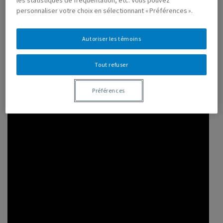
les statistiques de fréquentation, etc. Vous pouvez
recherche pour les musées et les galeries
personnaliser votre choix en sélectionnant « Préférences ».
Autoriser les témoins
Vous devez autoriser les témoins publicitaires
Tout refuser
pour afficher les vidéos provenant de Youtube.
Préférences des témoins
Préférences