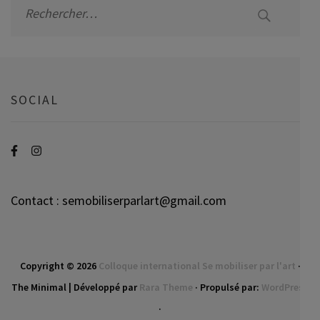
Rechercher :
SOCIAL
Contact : semobiliserparlart@gmail.com
Copyright © 2026
Colloque international Se mobiliser par l'art
·
The Minimal | Développé par
Rara Theme
· Propulsé par:
WordPress
·